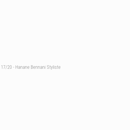
17/20 - Hanane Bennani Styliste
Ajouter un commentaire
Email
Nom