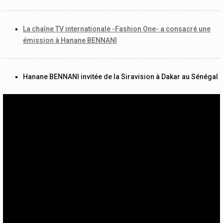
La chaîne TV internationale -Fashion One- a consacré une
émission à Hanane BENNANI
Hanane BENNANI invitée de la Siravision à Dakar au Sénégal