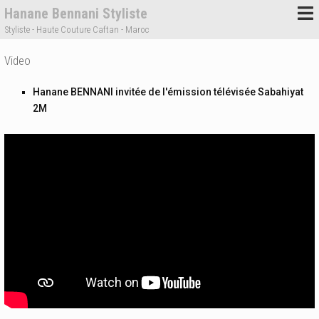
Hanane Bennani Styliste
Styliste - Haute Couture Caftan - Maroc
Video
Hanane BENNANI invitée de l'émission télévisée Sabahiyat
2M